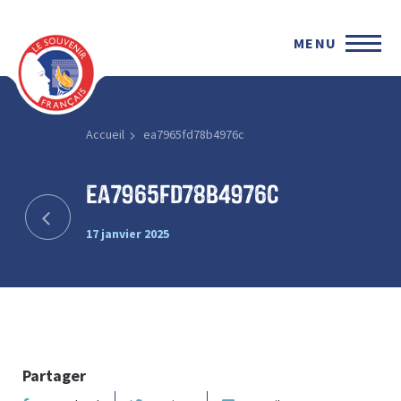
MENU
Accueil
ea7965fd78b4976c
ea7965fd78b4976c
17 janvier 2025
Partager