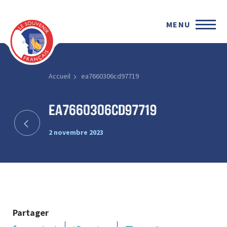
MENU
Accueil
ea7660306cd97719
ea7660306cd97719
2 novembre 2023
Partager