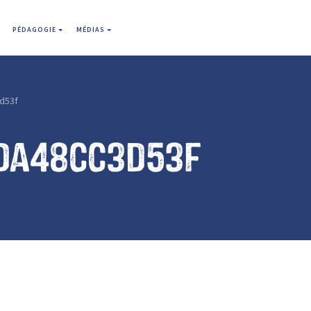
PÉDAGOGIE
MÉDIAS
d53f
da48cc3d53f