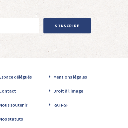
S'INSCRIRE
Espace délégués
Mentions légales
Contact
Droit à l’image
Nous soutenir
RAFI-SF
Nos statuts