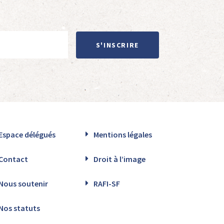
S'INSCRIRE
Espace délégués
Mentions légales
Contact
Droit à l’image
Nous soutenir
RAFI-SF
Nos statuts