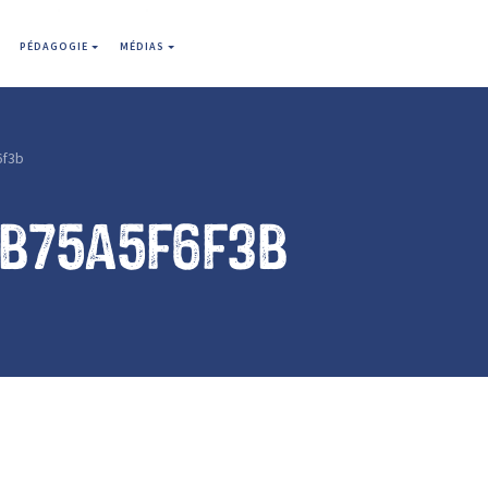
PÉDAGOGIE
MÉDIAS
6f3b
2b75a5f6f3b