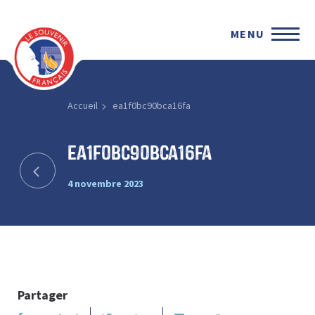
MENU
Accueil
ea1f0bc90bca16fa
ea1f0bc90bca16fa
4 novembre 2023
Partager