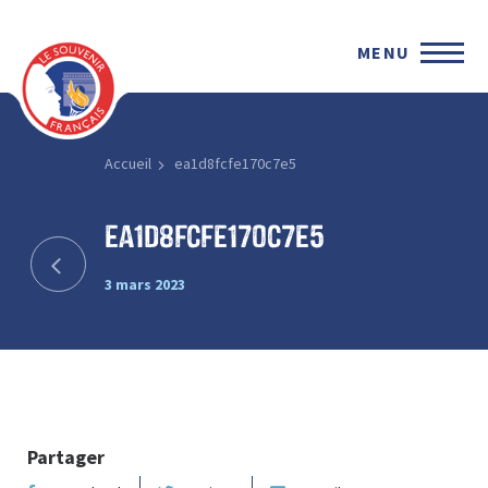
MENU
Accueil
ea1d8fcfe170c7e5
ea1d8fcfe170c7e5
3 mars 2023
Partager