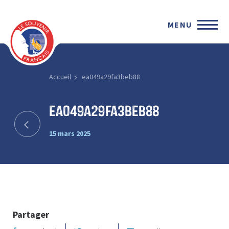
MENU
Accueil
ea049a29fa3beb88
ea049a29fa3beb88
15 mars 2025
Partager