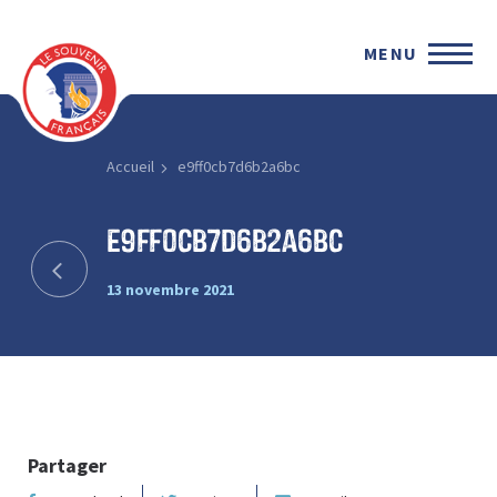
MENU
Accueil
e9ff0cb7d6b2a6bc
e9ff0cb7d6b2a6bc
13 novembre 2021
Partager