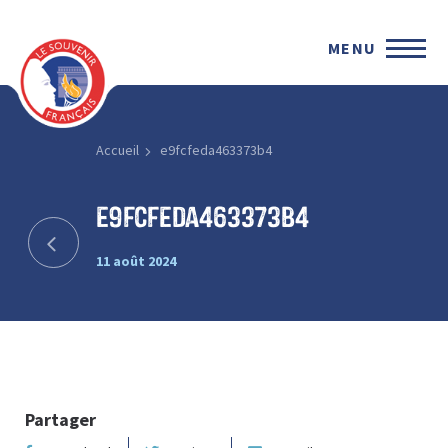
MENU
Accueil
e9fcfeda463373b4
e9fcfeda463373b4
11 août 2024
Partager