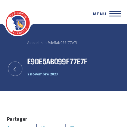
MENU
Accueil
e9de5ab099f77e7f
e9de5ab099f77e7f
7 novembre 2023
Partager