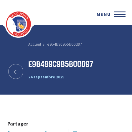
MENU
Accueil
e9b4b9c9b5b00d97
e9b4b9c9b5b00d97
24 septembre 2025
Partager