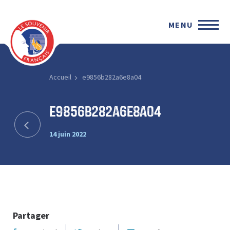
MENU
Accueil
e9856b282a6e8a04
e9856b282a6e8a04
14 juin 2022
Partager