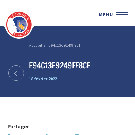
MENU
Accueil
e94c13e9249ff8cf
e94c13e9249ff8cf
18 février 2022
Partager