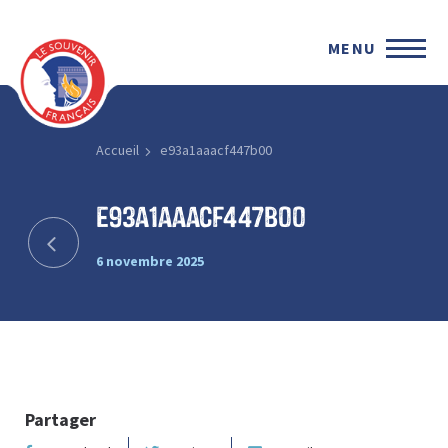
MENU
Accueil
e93a1aaacf447b00
e93a1aaacf447b00
6 novembre 2025
Partager