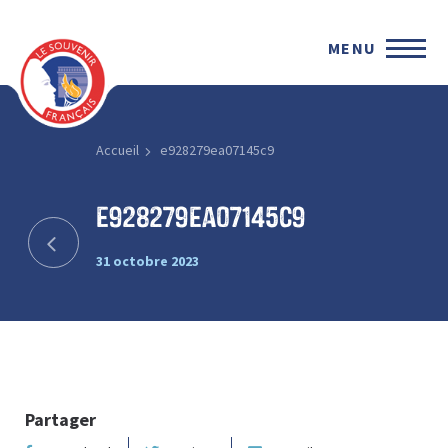
MENU
Accueil
e928279ea07145c9
e928279ea07145c9
31 octobre 2023
Partager