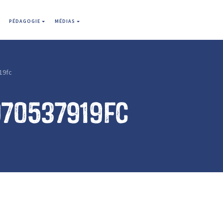
PÉDAGOGIE
MÉDIAS
19fc
070537919fc