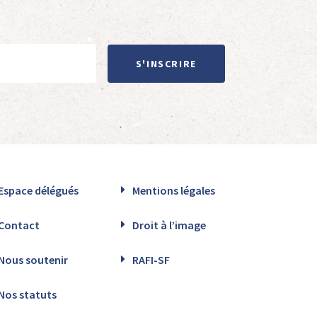
S'INSCRIRE
Espace délégués
Mentions légales
Contact
Droit à l’image
Nous soutenir
RAFI-SF
Nos statuts