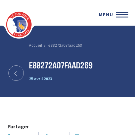
MENU
Accueil
e88272a07faad269
e88272a07faad269
25 avril 2023
Partager