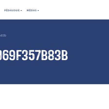
PÉDAGOGIE
MÉDIAS
b83b
069f357b83b