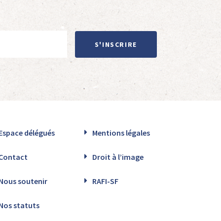
S'INSCRIRE
Espace délégués
Mentions légales
Contact
Droit à l’image
Nous soutenir
RAFI-SF
Nos statuts