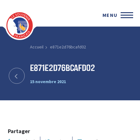
MENU
Accueil
e871e2d76bcafd02
e871e2d76bcafd02
15 novembre 2021
Partager