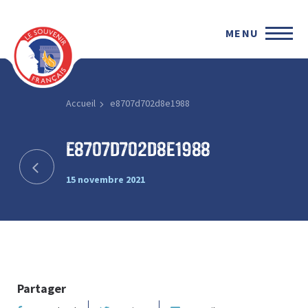
MENU
Accueil
e8707d702d8e1988
e8707d702d8e1988
15 novembre 2021
Partager