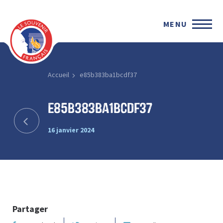
MENU
Accueil
e85b383ba1bcdf37
e85b383ba1bcdf37
16 janvier 2024
Partager