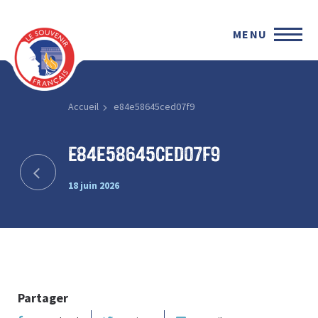
MENU
Accueil
e84e58645ced07f9
e84e58645ced07f9
18 juin 2026
Partager