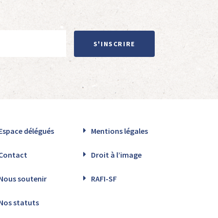
S'INSCRIRE
Espace délégués
Mentions légales
Contact
Droit à l’image
Nous soutenir
RAFI-SF
Nos statuts