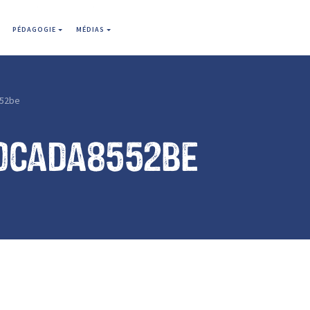
PÉDAGOGIE
MÉDIAS
52be
0cada8552be