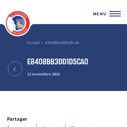
MENU
Accueil
e8408bb3dd1d5ca0
e8408bb3dd1d5ca0
11 novembre 2023
Partager