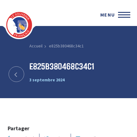
MENU
Accueil
e825b380468c34c1
e825b380468c34c1
3 septembre 2024
Partager