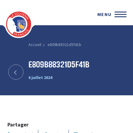
MENU
Accueil
e809b88321d5f41b
e809b88321d5f41b
6 juillet 2024
Partager