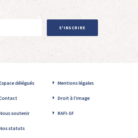
S'INSCRIRE
Espace délégués
Mentions légales
Contact
Droit à l’image
Nous soutenir
RAFI-SF
Nos statuts