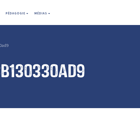
PÉDAGOGIE
MÉDIAS
0ad9
cb130330ad9