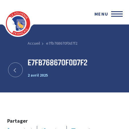
MENU
Accueil
e7fb768670f0d7f2
e7fb768670f0d7f2
2 avril 2025
Partager