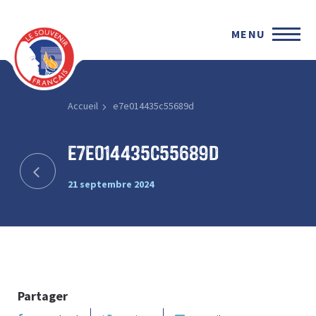
MENU
Accueil
e7e014435c55689d
e7e014435c55689d
21 septembre 2024
Partager