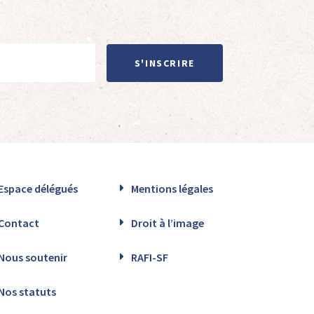
S'INSCRIRE
Espace délégués
Mentions légales
Contact
Droit à l’image
Nous soutenir
RAFI-SF
Nos statuts