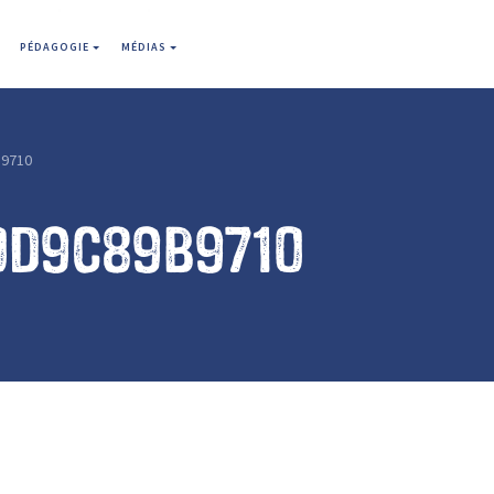
PÉDAGOGIE
MÉDIAS
9710
0d9c89b9710