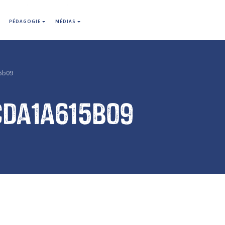
PÉDAGOGIE
MÉDIAS
5b09
cda1a615b09