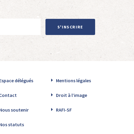
S'INSCRIRE
Espace délégués
Mentions légales
Contact
Droit à l’image
Nous soutenir
RAFI-SF
Nos statuts