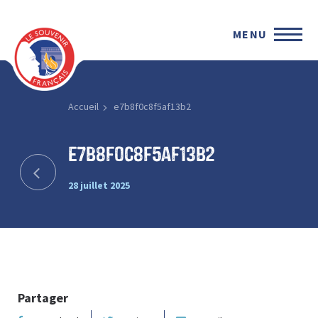
MENU
Accueil
e7b8f0c8f5af13b2
e7b8f0c8f5af13b2
28 juillet 2025
Partager