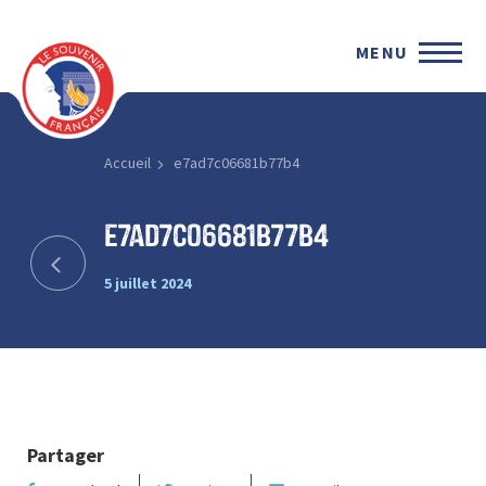
MENU
Accueil
e7ad7c06681b77b4
e7ad7c06681b77b4
5 juillet 2024
Partager