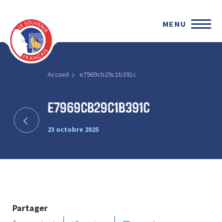
MENU
Accueil
e7969cb29c1b391c
e7969cb29c1b391c
23 octobre 2025
Partager