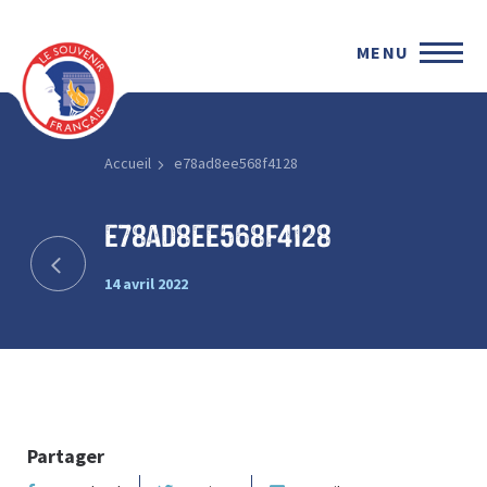
MENU
Accueil
e78ad8ee568f4128
e78ad8ee568f4128
14 avril 2022
Partager