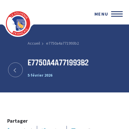
MENU
Accueil
e7750a4a771993b2
e7750a4a771993b2
5 février 2026
Partager