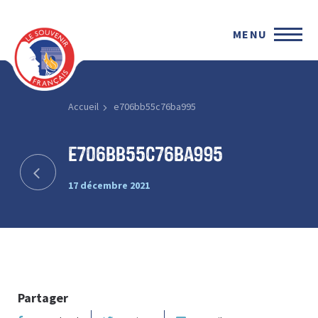
MENU
Accueil
e706bb55c76ba995
e706bb55c76ba995
17 décembre 2021
Partager