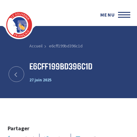
MENU
Accueil
e6cff199bd396c1d
e6cff199bd396c1d
27 juin 2025
Partager