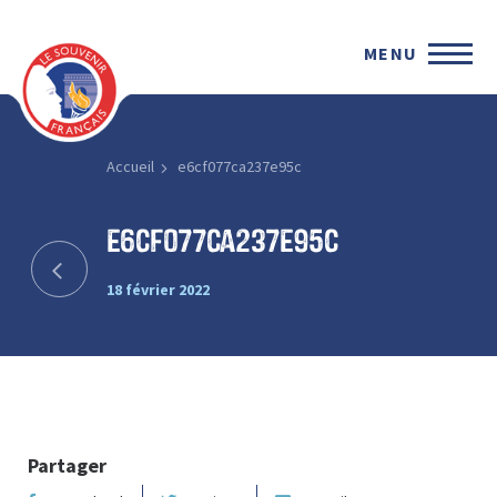
MENU
Accueil
e6cf077ca237e95c
e6cf077ca237e95c
18 février 2022
Partager