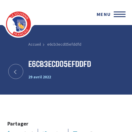
MENU
Accueil
e6cb3ecd05efddfd
e6cb3ecd05efddfd
29 avril 2022
Partager