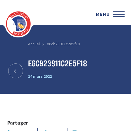
MENU
Accueil
e6cb23911c2e5f18
e6cb23911c2e5f18
14 mars 2022
Partager