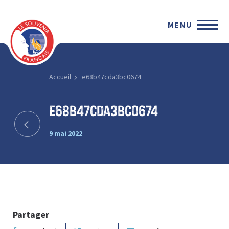
MENU
Accueil
e68b47cda3bc0674
e68b47cda3bc0674
9 mai 2022
Partager