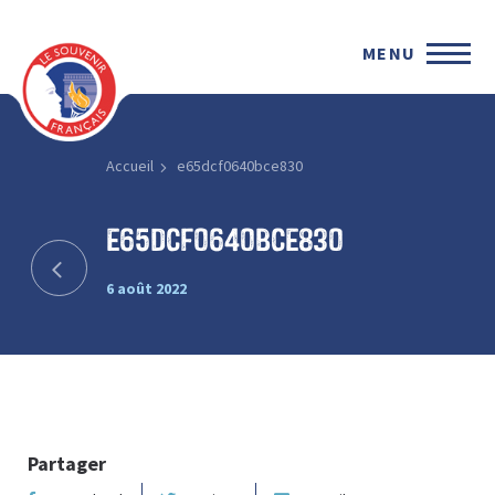
MENU
Accueil
e65dcf0640bce830
e65dcf0640bce830
6 août 2022
Partager