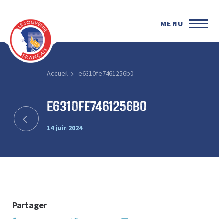
MENU
Accueil
e6310fe7461256b0
e6310fe7461256b0
14 juin 2024
Partager