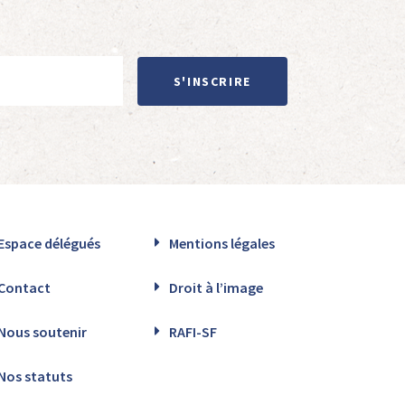
S'INSCRIRE
Espace délégués
Mentions légales
Contact
Droit à l’image
Nous soutenir
RAFI-SF
Nos statuts