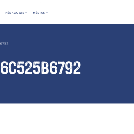
PÉDAGOGIE
MÉDIAS
6792
66c525b6792