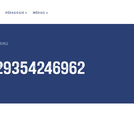
PÉDAGOGIE
MÉDIAS
6962
29354246962