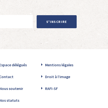
S'INSCRIRE
Espace délégués
Mentions légales
Contact
Droit à l’image
Nous soutenir
RAFI-SF
Nos statuts