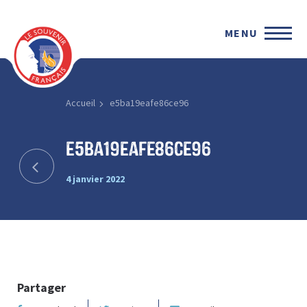
MENU
Accueil
e5ba19eafe86ce96
e5ba19eafe86ce96
4 janvier 2022
Partager