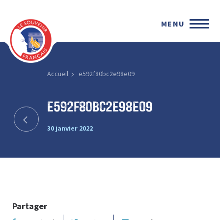
MENU
Accueil
e592f80bc2e98e09
e592f80bc2e98e09
30 janvier 2022
Partager