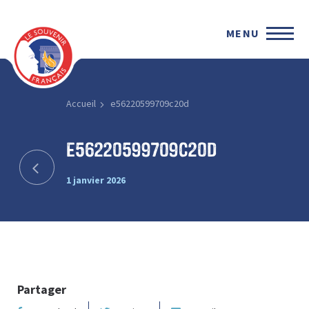
MENU
Accueil
e56220599709c20d
e56220599709c20d
1 janvier 2026
Partager