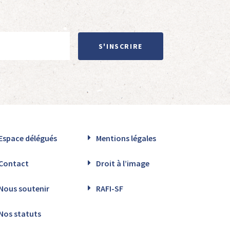
S'INSCRIRE
Espace délégués
Mentions légales
Contact
Droit à l’image
Nous soutenir
RAFI-SF
Nos statuts