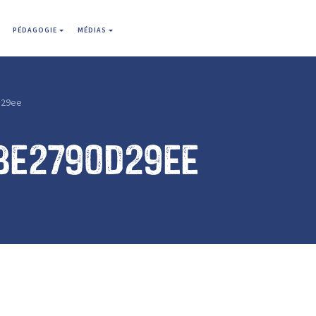
PÉDAGOGIE
MÉDIAS
d29ee
be2790d29ee